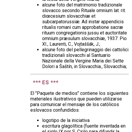
alcune foto del matrimonio tradizionale
slovacco secondo Rituale omnium lat. rit.
diœcesium slovacchiæ et
subcarpatorussiæ. Ad instar appendicis
ritualis romani cum approbatione sacræ
rituum congregationis jussu et auctoritate
omnium præsulum slovacchiæ, 1937. Pio
XI., Laurenti, C., Vojtaššák, J.;
alcune foto del pellegrinaggio dei cattolici
tradizionali slovacchi al Santuario
Nazionale della Vergine Maria dei Sette
Dolori a Šaštín, in Slovacchia., Slovacchia;
*** ES ***
El "Paquete de medios" contiene los siguientes
materiales ilustrativos que pueden utilizarse
para comunicar el mensaje de los católicos
eslovacos confundidos:
logotipo de la iniciativa
escritura glagolítica (fuente inventada en
el siglo IX por S. Cirilo para difundir la