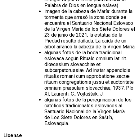
Palabra de Dios en lengua eslava)
imagen de la cabeza de María: durante la
tormenta que arrasó la zona donde se
encuentra el Santuario Nacional Eslovaco
de la Virgen María de los Siete Dolores el
23 de junio de 2021, la estatua de la
Piedad resultó dañada. La caída de un
árbol arrancó la cabeza de la Virgen María
algunas fotos de la boda tradicional
eslovaca según Rituale omnium lat. rit.
diœcesium slovacchiæ et
subcarpatorussiæ. Ad instar appendicis
ritualis romani cum approbatione sacræ
rituum congregationis jussu et auctoritate
omnium præsulum slovacchiæ, 1937. Pío
XI, Laurenti, C., Vojtaššák, J.
algunas fotos de la peregrinación de los
católicos tradicionales eslovacos al
Santuario Nacional de la Virgen María
de Los Siete Dolores en Šaštín,
Eslovaquia.
License