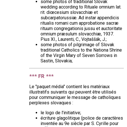
some photos of traditional Slovak
wedding according to Rituale omnium lat.
rit. diœcesium slovacchiæ et
subcarpatorussiæ. Ad instar appendicis
ritualis romani cum approbatione sacræ
rituum congregationis jussu et auctoritate
omnium præsulum slovacchiæ, 1937.
Pius XI., Laurenti, C., Vojtaššák, J.;
some photos of pilgrimage of Slovak
traditional Catholics to the Nationa Shrine
of the Virgin Mary of Seven Sorrows in
Sastin, Slovakia;
*** FR ***
Le "paquet média" contient les matériaux
illustratifs suivants qui peuvent être utilisés
pour communiquer le message de catholiques
perplexes slovaques :
le logo de l'initiative;
écriture glagolitique (police de caractères
inventée au 9e siècle par S. Cyrille pour