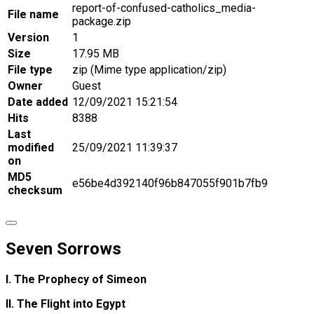
report-of-confused-catholics_media-
File name
package.zip
Version
1
Size
17.95 MB
File type
zip (Mime type application/zip)
Owner
Guest
Date added
12/09/2021 15:21:54
Hits
8388
Last
modified
25/09/2021 11:39:37
on
MD5
e56be4d392140f96b847055f901b7fb9
checksum
Seven Sorrows
I. The Prophecy of Simeon
II. The Flight into Egypt