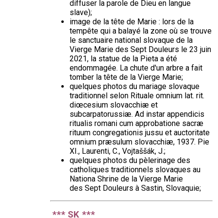
diffuser la parole de Dieu en langue
slave);
image de la tête de Marie : lors de la
tempête qui a balayé la zone où se trouve
le sanctuaire national slovaque de la
Vierge Marie des Sept Douleurs le 23 juin
2021, la statue de la Pieta a été
endommagée. La chute d'un arbre a fait
tomber la tête de la Vierge Marie;
quelques photos du mariage slovaque
traditionnel selon Rituale omnium lat. rit.
diœcesium slovacchiæ et
subcarpatorussiæ. Ad instar appendicis
ritualis romani cum approbatione sacræ
rituum congregationis jussu et auctoritate
omnium præsulum slovacchiæ, 1937. Pie
XI., Laurenti, C., Vojtaššák, J.;
quelques photos du pèlerinage des
catholiques traditionnels slovaques au
Nationa Shrine de la Vierge Marie
des Sept Douleurs à Sastin, Slovaquie;
*** SK ***