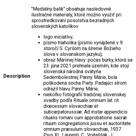
"Mediálny balík" obsahuje nasledovné
ilustračné materiály, ktoré možno využiť pri
sprostredkovaní posolstva bezradných
slovenských katolíkov:
logo iniciatívy;
písmo hlaholika (písmo vynájdené v 9.
storočí S. Cyrilom na šírenie Božieho
slova v slovanskom jazyku);
obraz Máriinej hlavy: počas búrky, ktorá sa
23. júna 2021 prehnala územím, kde stojí
slovenská národná svätyňa
Description
Sedembolestnej Panny Márie, bola
poškodená socha Piety. Padajúci strom
odrazil hlavu Panny Márie;
niekoľko fotografií tradičnej slovenskej
svadby podľa Rituale omnium lat. rit.
diœcesium slovacchiæ et
subcarpatorussiæ. Ad instar appendicis
ritualis romani cum approbatione sacræ
rituum congregationis jussu et auctoritate
omnium præsulum slovacchiæ, 1937.
Pius XI., Laurenti, C., Vojtaššák, J.;