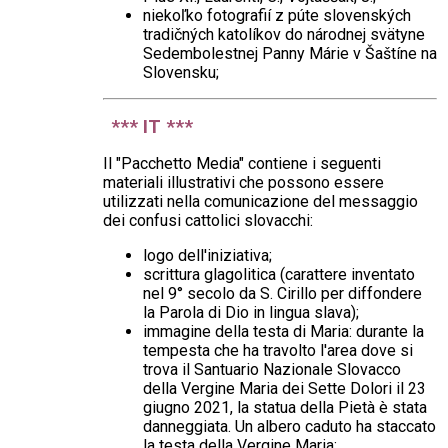
niekoľko fotografií z púte slovenských
tradičných katolíkov do národnej svätyne
Sedembolestnej Panny Márie v Šaštíne na
Slovensku;
*** IT ***
Il "Pacchetto Media" contiene i seguenti
materiali illustrativi che possono essere
utilizzati nella comunicazione del messaggio
dei confusi cattolici slovacchi:
logo dell'iniziativa;
scrittura glagolitica (carattere inventato
nel 9° secolo da S. Cirillo per diffondere
la Parola di Dio in lingua slava);
immagine della testa di Maria: durante la
tempesta che ha travolto l'area dove si
trova il Santuario Nazionale Slovacco
della Vergine Maria dei Sette Dolori il 23
giugno 2021, la statua della Pietà è stata
danneggiata. Un albero caduto ha staccato
la testa della Vergine Maria;